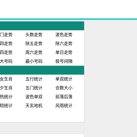
门走势
头数走势
波色走势
四走势
除五走势
除六走势
四走势
周六走势
单日走势
大号码
最小号码
极号间隔
女生肖
五行统计
单双统计
夕生肖
五门统计
合数大小
热统计
波色单双
前落后落
短统计
天玄地机
风雨统计