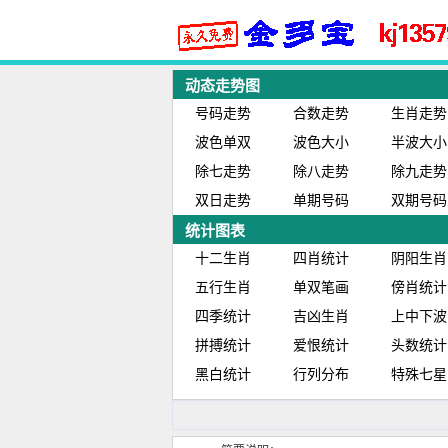
动态走势图
号码走势
合数走势
生肖走势
波色单双
波色大小
半波大小
除七走势
除八走势
除九走势
双日走势
单期号码
双期号码
统计图表
十二生肖
四肖统计
阴阳生肖
五行生肖
单双笔画
傍肖统计
四季统计
吉凶生肖
上中下波
拼搏统计
爱恨统计
头数统计
黑白统计
行列分布
特殊七星