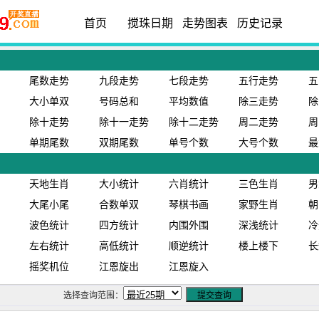
首页
搅珠日期
走势图表
历史记录
尾数走势
九段走势
七段走势
五行走势
五
大小单双
号码总和
平均数值
除三走势
除
除十走势
除十一走势
除十二走势
周二走势
周
单期尾数
双期尾数
单号个数
大号个数
最
天地生肖
大小统计
六肖统计
三色生肖
男
大尾小尾
合数单双
琴棋书画
家野生肖
朝
波色统计
四方统计
内围外围
深浅统计
冷
左右统计
高低统计
顺逆统计
楼上楼下
长
摇奖机位
江恩旋出
江恩旋入
选择查询范围：