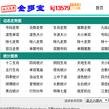
首页
动态走势图
号码走势
合数走势
生肖走势
尾数走势
九段
波色单双
波色大小
半波大小
大小单双
号码
除七走势
除八走势
除九走势
除十走势
除十
双日走势
单期号码
双期号码
单期尾数
双期
统计图表
十二生肖
四肖统计
阴阳生肖
天地生肖
大小
五行生肖
单双笔画
傍肖统计
大尾小尾
合数
四季统计
吉凶生肖
上中下波
波色统计
四方
拼搏统计
爱恨统计
头数统计
左右统计
高低
黑白统计
行列分布
特殊七星
摇奖机位
江恩
选择查询范围：