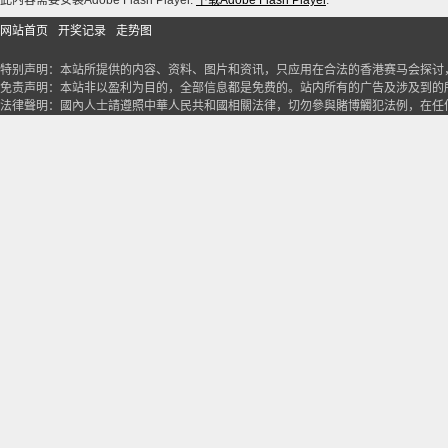
此内容需要安装Adobe Flash Player.
下载Adobe Flash Player
.
网站首页
开奖记录
走势图
特别声明：本站所提供的内容、资料、图片和资讯，只应用在合法的香港赛马会探讨
免责声明：本站非以盈利为目的，全部信息都是免费的。站内所有的广告及涉及到的
法律聲明：國內人士請遵照中華人民共和國相關法律，切勿參與賭博觸犯法例，在任