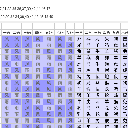
7,31,33,35,36,37,39,42,44,46,47
29,30,32,34,38,40,41,43,45,48,49
码
一码
二码
三码
四码
五码
六码
特码
一肖
二肖
三肖
四肖
五肖
六
风
风
风
风
雨
风
雨
鸡
猴
龙
兔
狗
鼠
风
风
风
雨
雨
风
风
龙
马
羊
鸡
虎
鼠
雨
风
雨
雨
风
雨
风
兔
鼠
牛
羊
猪
兔
雨
风
雨
雨
雨
风
雨
羊
猴
狗
狗
羊
羊
风
雨
风
雨
雨
雨
风
虎
马
牛
狗
虎
蛇
雨
风
雨
雨
风
雨
风
鼠
鸡
虎
猪
猴
虎
风
雨
风
雨
风
雨
雨
鸡
兔
鼠
蛇
鼠
马
雨
风
雨
风
风
雨
雨
狗
龙
马
猴
马
狗
雨
风
风
风
风
风
雨
羊
猴
鼠
龙
猪
马
风
雨
风
风
雨
雨
雨
猴
羊
虎
蛇
鸡
鼠
雨
风
风
雨
风
雨
风
牛
虎
龙
羊
猴
兔
雨
雨
风
风
雨
风
风
狗
马
马
龙
兔
猴
雨
雨
风
风
风
风
风
狗
兔
蛇
猴
猪
马
雨
雨
雨
风
风
雨
风
鼠
羊
兔
猴
猴
兔
风
雨
风
风
雨
雨
风
猪
虎
龙
蛇
狗
鸡