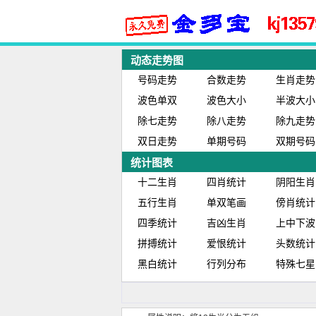
动态走势图
号码走势
合数走势
生肖走势
波色单双
波色大小
半波大小
除七走势
除八走势
除九走势
双日走势
单期号码
双期号码
统计图表
十二生肖
四肖统计
阴阳生肖
五行生肖
单双笔画
傍肖统计
四季统计
吉凶生肖
上中下波
拼搏统计
爱恨统计
头数统计
黑白统计
行列分布
特殊七星