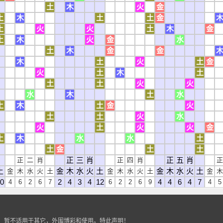
土
木
火
金
土
木
土
土
金
土
火
火
土
木
金
土
木
火
金
水
土
木
金
金
木
土
火
土
金
火
土
木
土
土
土
火
火
水
木
土
水
土
木
土
金
火
土
土
火
水
火
土
火
火
金
土
木
水
水
土
土
金
土
土
正
三
肖
正
五
肖
正
二
肖
正
四
肖
正
土
金
木
水
火
土
金
木
水
火
土
金
木
水
火
土
金
木
水
火
土
金
木
0
2
4
3
4
12
4
4
6
4
7
4
6
2
6
7
6
2
2
6
9
4
5
，暂不适用于其它，外围博彩和使用。特此声明！