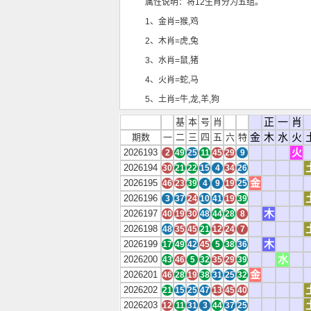
属性说明：将12生肖分为五组。
1、金肖=猴,鸡
2、木肖=虎,兔
3、水肖=鼠,猪
4、火肖=蛇,马
5、土肖=牛,龙,羊,狗
正
一
肖
基
本
号
肖
金
木
水
火
期数
一
二
三
四
五
六
特
火
2026193
2
49
25
11
45
29
9
2026194
30
21
22
15
4
34
26
金
2026195
46
23
39
4
9
19
25
2026196
3
37
24
10
41
19
39
木
2026197
40
19
30
48
44
28
8
2026198
48
35
45
21
12
24
7
木
2026199
17
49
42
45
5
38
36
水
2026200
43
46
5
32
35
29
39
金
2026201
46
28
19
38
31
25
32
2026202
21
15
25
47
13
45
40
2026203
12
11
31
3
44
37
25