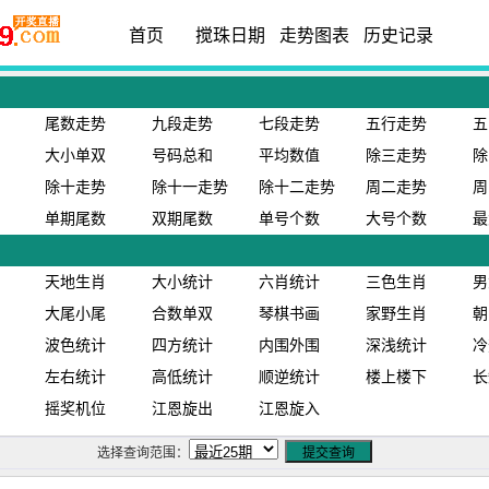
首页
搅珠日期
走势图表
历史记录
尾数走势
九段走势
七段走势
五行走势
五
大小单双
号码总和
平均数值
除三走势
除
除十走势
除十一走势
除十二走势
周二走势
周
单期尾数
双期尾数
单号个数
大号个数
最
天地生肖
大小统计
六肖统计
三色生肖
男
大尾小尾
合数单双
琴棋书画
家野生肖
朝
波色统计
四方统计
内围外围
深浅统计
冷
左右统计
高低统计
顺逆统计
楼上楼下
长
摇奖机位
江恩旋出
江恩旋入
选择查询范围：