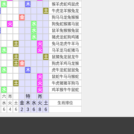
水
木
猴羊虎蛇鸡鼠虎
木
土
牛虎龙羊猴兔龙
金
狗马马龙兔猴猴
火
水
狗兔蛇猴猪马鼠
木
水
鼠羊兔猴猴兔鼠
水
猪虎龙蛇狗鸡猪
土
火
兔马龙虎牛羊马
水
火
马羊龙马蛇猪马
土
土
鼠猪兔龙鼠龙牛
土
金
狗虎羊鸡马龙猴
水
木
虎牛龙蛇鼠鼠兔
火
鼠蛇牛马马猴蛇
土
火
牛虎猪猪羊狗马
水
火
鸡羊猴牛牛鼠蛇
特
肖
六
肖
金
木
水
火
土
水
火
土
生肖排位
2
3
6
8
6
6
4
6